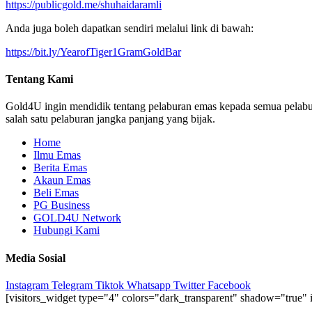
https://publicgold.me/shuhaidaramli
Anda juga boleh dapatkan sendiri melalui link di bawah:
https://bit.ly/YearofTiger1GramGoldBar
Tentang Kami
Gold4U ingin mendidik tentang pelaburan emas kepada semua pelabur
salah satu pelaburan jangka panjang yang bijak.
Home
Ilmu Emas
Berita Emas
Akaun Emas
Beli Emas
PG Business
GOLD4U Network
Hubungi Kami
Media Sosial
Instagram
Telegram
Tiktok
Whatsapp
Twitter
Facebook
[visitors_widget type="4" colors="dark_transparent" shadow="true" i