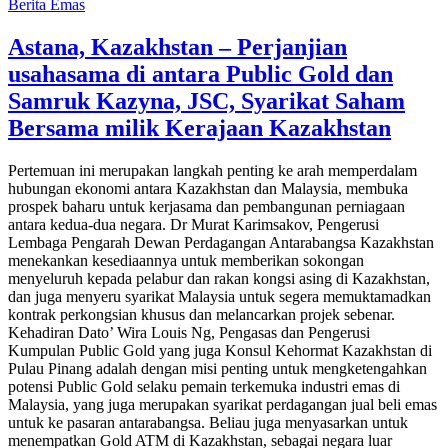
Berita Emas
Astana, Kazakhstan – Perjanjian
usahasama di antara Public Gold dan
Samruk Kazyna, JSC, Syarikat Saham
Bersama milik Kerajaan Kazakhstan
Pertemuan ini merupakan langkah penting ke arah memperdalam
hubungan ekonomi antara Kazakhstan dan Malaysia, membuka
prospek baharu untuk kerjasama dan pembangunan perniagaan
antara kedua-dua negara. Dr Murat Karimsakov, Pengerusi
Lembaga Pengarah Dewan Perdagangan Antarabangsa Kazakhstan
menekankan kesediaannya untuk memberikan sokongan
menyeluruh kepada pelabur dan rakan kongsi asing di Kazakhstan,
dan juga menyeru syarikat Malaysia untuk segera memuktamadkan
kontrak perkongsian khusus dan melancarkan projek sebenar.
Kehadiran Dato’ Wira Louis Ng, Pengasas dan Pengerusi
Kumpulan Public Gold yang juga Konsul Kehormat Kazakhstan di
Pulau Pinang adalah dengan misi penting untuk mengketengahkan
potensi Public Gold selaku pemain terkemuka industri emas di
Malaysia, yang juga merupakan syarikat perdagangan jual beli emas
untuk ke pasaran antarabangsa. Beliau juga menyasarkan untuk
menempatkan Gold ATM di Kazakhstan, sebagai negara luar