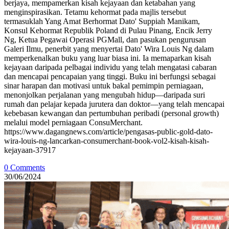
berjaya, mempamerkan kisah kejayaan dan ketabahan yang
menginspirasikan. Tetamu kehormat pada majlis tersebut
termasuklah Yang Amat Berhormat Dato' Suppiah Manikam,
Konsul Kehormat Republik Poland di Pulau Pinang, Encik Jerry
Ng, Ketua Pegawai Operasi PGMall, dan pasukan pengurusan
Galeri Ilmu, penerbit yang menyertai Dato' Wira Louis Ng dalam
memperkenalkan buku yang luar biasa ini. Ia memaparkan kisah
kejayaan daripada pelbagai individu yang telah mengatasi cabaran
dan mencapai pencapaian yang tinggi. Buku ini berfungsi sebagai
sinar harapan dan motivasi untuk bakal pemimpin perniagaan,
menonjolkan perjalanan yang mengubah hidup—daripada suri
rumah dan pelajar kepada jurutera dan doktor—yang telah mencapai
kebebasan kewangan dan pertumbuhan peribadi (personal growth)
melalui model perniagaan ConsuMerchant.
https://www.dagangnews.com/article/pengasas-public-gold-dato-
wira-louis-ng-lancarkan-consumerchant-book-vol2-kisah-kisah-
kejayaan-37917
0 Comments
30/06/2024