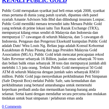
KENALI PUBLIC GOLD
Public Gold merupakan syarikat jual beli emas sejak 2008, syarikat
emas pertama di dunia yang patuh syariah, dipantau oleh panel
syariah Amanie Advisors Sdn Bhd dan dilindungi insurans Lonpac.
Public Gold memiliki menara tersendiri iaitu Menara Public Gold
yang terletak di prime lokasi iaitu Tun Razak Exchange (TRX),
mempunyai kilang emas sendiri di Malaysia dan Indonesia dan
mempunyai 17 cawangan di seluruh Malaysia, dan 5 cawangan di
Indonesia. Pengasas dan Pengerusi Eksekutif kumpulan Public Gold
adalah Dato' Wira Louis Ng. Beliau juga adalah Konsul Kehormat
Kazakhstan di Pulau Pinang dan juga Presiden Malaysia Gold
Association (MGA). Public Gold telah mencatat pencapaian rekod
Sales Revenue sebanyak 16 Billion, jualan emas sebanyak 70 tons
dan belian balik emas sebanyak 38 tons dan mempunyai jumlah ahli
melebihi 1.5 juta orang. Terkini Public Gold mempunyai 50 Gold
ATM di seluruh Malaysia dengan jumlah sales sebanyak RM10
million. Public Gold juga menyediakan perkhidmatan Peti Simpanan
(Safe Deposit Box) melalui Public Safe, satu kemudahan dan
perkhidmatan yang bertaraf antarabangsa untuk memenuhi
keperluan peribadi anda dan memastikan barang-barang anda
selamat. Sertai kami dengan mendaftar secara percuma dan mulakan
tindakan untuk buat simpanan / pelaburan emas anda
0 Comments