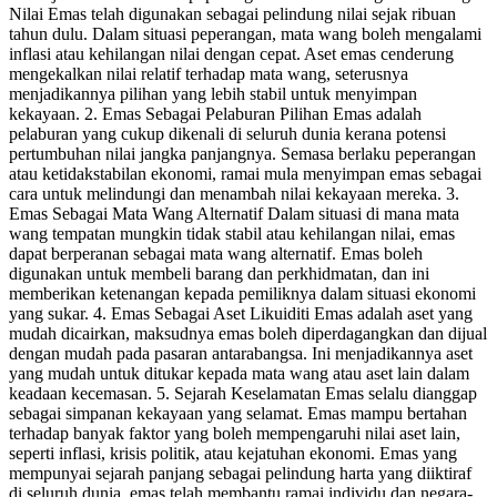
Nilai Emas telah digunakan sebagai pelindung nilai sejak ribuan
tahun dulu. Dalam situasi peperangan, mata wang boleh mengalami
inflasi atau kehilangan nilai dengan cepat. Aset emas cenderung
mengekalkan nilai relatif terhadap mata wang, seterusnya
menjadikannya pilihan yang lebih stabil untuk menyimpan
kekayaan. 2. Emas Sebagai Pelaburan Pilihan Emas adalah
pelaburan yang cukup dikenali di seluruh dunia kerana potensi
pertumbuhan nilai jangka panjangnya. Semasa berlaku peperangan
atau ketidakstabilan ekonomi, ramai mula menyimpan emas sebagai
cara untuk melindungi dan menambah nilai kekayaan mereka. 3.
Emas Sebagai Mata Wang Alternatif Dalam situasi di mana mata
wang tempatan mungkin tidak stabil atau kehilangan nilai, emas
dapat berperanan sebagai mata wang alternatif. Emas boleh
digunakan untuk membeli barang dan perkhidmatan, dan ini
memberikan ketenangan kepada pemiliknya dalam situasi ekonomi
yang sukar. 4. Emas Sebagai Aset Likuiditi Emas adalah aset yang
mudah dicairkan, maksudnya emas boleh diperdagangkan dan dijual
dengan mudah pada pasaran antarabangsa. Ini menjadikannya aset
yang mudah untuk ditukar kepada mata wang atau aset lain dalam
keadaan kecemasan. 5. Sejarah Keselamatan Emas selalu dianggap
sebagai simpanan kekayaan yang selamat. Emas mampu bertahan
terhadap banyak faktor yang boleh mempengaruhi nilai aset lain,
seperti inflasi, krisis politik, atau kejatuhan ekonomi. Emas yang
mempunyai sejarah panjang sebagai pelindung harta yang diiktiraf
di seluruh dunia, emas telah membantu ramai individu dan negara-